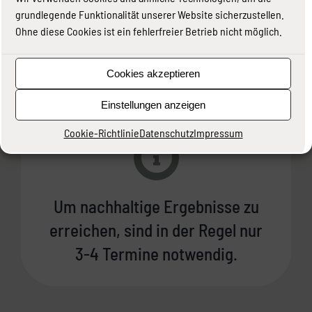
gleich einen Termin zu
grundlegende Funktionalität unserer Website sicherzustellen.
einem telefonischen
Ohne diese Cookies ist ein fehlerfreier Betrieb nicht möglich.
Vorgespräch
Cookies akzeptieren
Termin vereinbaren
Einstellungen anzeigen
Cookie-Richtlinie
Datenschutz
Impressum
Um nachhaltige Ergebnisse zu
erreichen, sind in der Regel nur
3-4 Termine notwendig.